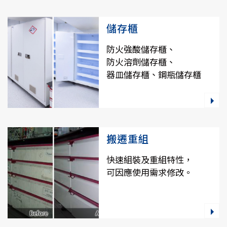
儲存櫃
防火強酸儲存櫃、
防火溶劑儲存櫃、
器皿儲存櫃、鋼瓶儲存櫃
搬遷重組
快速組裝及重組特性，
可因應使用需求修改。