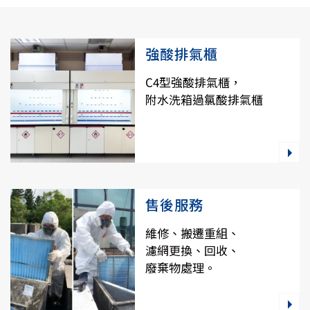
強酸排氣櫃
C4型強酸排氣櫃，
附水洗箱過氯酸排氣櫃
售後服務
維修、搬遷重組、
濾網更換、回收、
廢棄物處理。