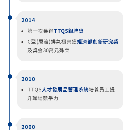
2014
第一次獲得
TTQS銀牌獎
C型(層流)排氣櫃榮獲
經濟部創新研究獎
及獎金30萬元殊榮
2010
TTQS
人才發展品管理系統
培養員工提
升職場競爭力
2000