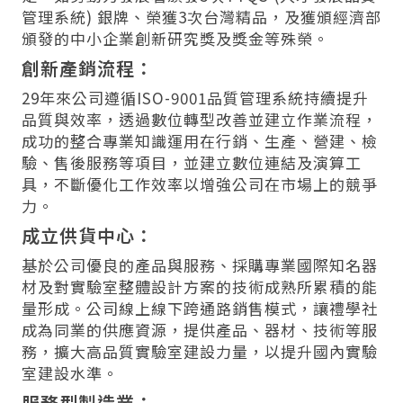
管理系統) 銀牌、榮獲3次台灣精品，及獲頒經濟部
頒發的中小企業創新研究獎及獎金等殊榮。
創新產銷流程：
29年來公司遵循ISO-9001品質管理系統持續提升
品質與效率，透過數位轉型改善並建立作業流程，
成功的整合專業知識運用在行銷、生產、營建、檢
驗、售後服務等項目，並建立數位連結及演算工
具，不斷優化工作效率以增強公司在市場上的競爭
力。
成立供貨中心：
基於公司優良的產品與服務、採購專業國際知名器
材及對實驗室整體設計方案的技術成熟所累積的能
量形成。公司線上線下跨通路銷售模式，讓禮學社
成為同業的供應資源，提供產品、器材、技術等服
務，擴大高品質實驗室建設力量，以提升國內實驗
室建設水準。
服務型製造業：