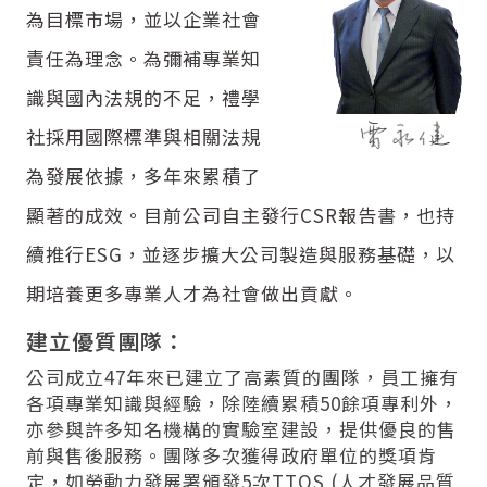
為目標市場，並以企業社會
責任為理念。為彌補專業知
識與國內法規的不足，禮學
社採用國際標準與相關法規
為發展依據，多年來累積了
顯著的成效。目前公司自主發行CSR報告書，也持
續推行ESG，並逐步擴大公司製造與服務基礎，以
期培養更多專業人才為社會做出貢獻。
建立優質團隊：
公司成立47年來已建立了高素質的團隊，員工擁有
各項專業知識與經驗，除陸續累積50餘項專利外，
亦參與許多知名機構的實驗室建設，提供優良的售
前與售後服務。團隊多次獲得政府單位的獎項肯
定，如勞動力發展署頒發5次TTQS (人才發展品質